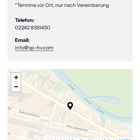
*Termine vor Ort, nur nach Vereinbarung 

02242 9351450 
info@sp‒
hv.com
+
−